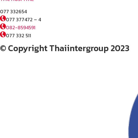
077 332654
077 377472 – 4
082-8594591
077 332 511
© Copyright Thaiintergroup 2023